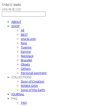
LOG IN
로그인
ABOUT
SHOP
All
BEST
one & only
Ring
Toering
Earring
Necklace
Bracelet
Objets
Others
Personal payment
COLLECTIONS
Door of Creation
MAMA GAIA
Song of the Earth
JOURNAL
FAQ
FAQ