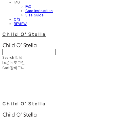
FAQ
FAQ
Care Instruction
Size Guide
C/S
REVIEW
Child O' Stella
Search
검색
Log In
로그인
Cart
장바구니
Child O' Stella