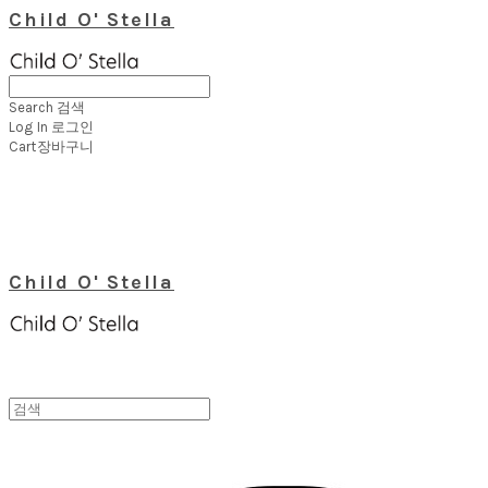
Child O' Stella
Search
검색
Log In
로그인
Cart
장바구니
Child O' Stella