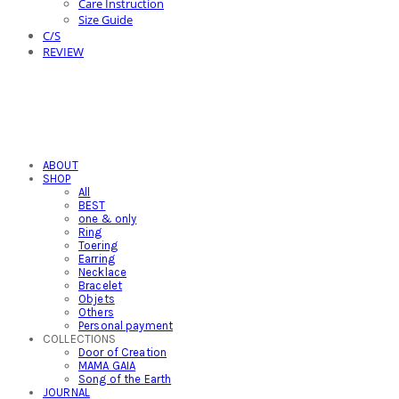
Care Instruction
Size Guide
C/S
REVIEW
ABOUT
SHOP
All
BEST
one & only
Ring
Toering
Earring
Necklace
Bracelet
Objets
Others
Personal payment
COLLECTIONS
Door of Creation
MAMA GAIA
Song of the Earth
JOURNAL