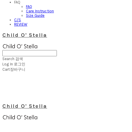
FAQ
FAQ
Care Instruction
Size Guide
C/S
REVIEW
Child O' Stella
Search
검색
Log In
로그인
Cart
장바구니
Child O' Stella