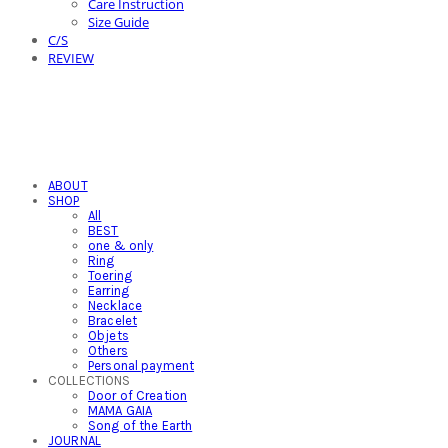
Care Instruction
Size Guide
C/S
REVIEW
ABOUT
SHOP
All
BEST
one & only
Ring
Toering
Earring
Necklace
Bracelet
Objets
Others
Personal payment
COLLECTIONS
Door of Creation
MAMA GAIA
Song of the Earth
JOURNAL