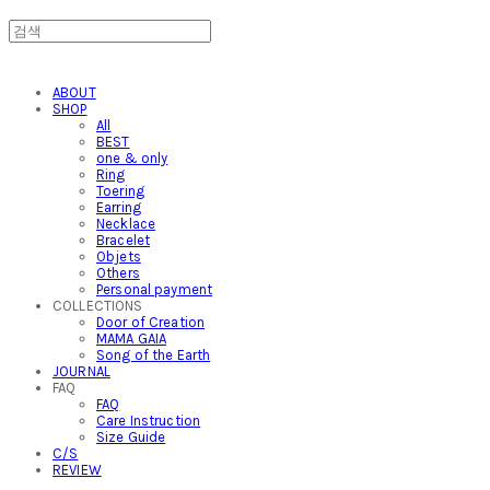
ABOUT
SHOP
All
BEST
one & only
Ring
Toering
Earring
Necklace
Bracelet
Objets
Others
Personal payment
COLLECTIONS
Door of Creation
MAMA GAIA
Song of the Earth
JOURNAL
FAQ
FAQ
Care Instruction
Size Guide
C/S
REVIEW