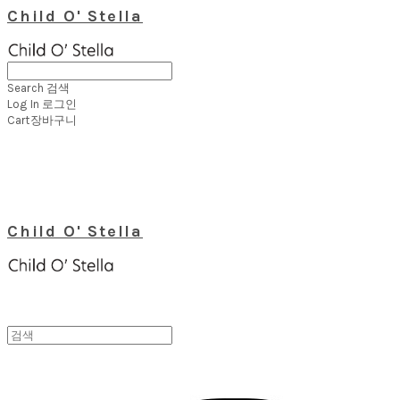
Child O' Stella
Search
검색
Log In
로그인
Cart
장바구니
Child O' Stella