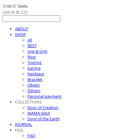
LOG IN
로그인
ABOUT
SHOP
All
BEST
one & only
Ring
Toering
Earring
Necklace
Bracelet
Objets
Others
Personal payment
COLLECTIONS
Door of Creation
MAMA GAIA
Song of the Earth
JOURNAL
FAQ
FAQ