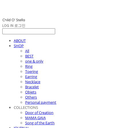
LOG IN
로그인
ABOUT
SHOP
All
BEST
one & only
Ring
Toering
Earring
Necklace
Bracelet
Objets
Others
Personal payment
COLLECTIONS
Door of Creation
MAMA GAIA
Song of the Earth