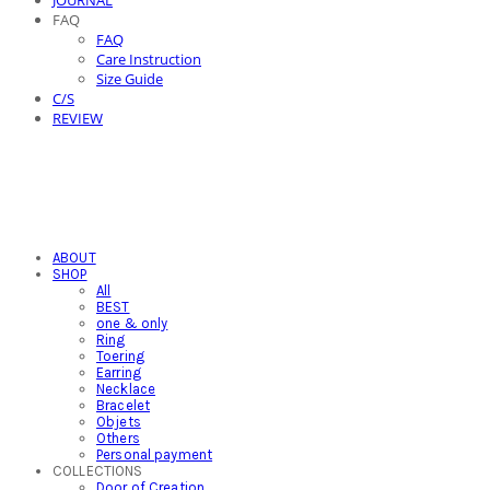
JOURNAL
FAQ
FAQ
Care Instruction
Size Guide
C/S
REVIEW
ABOUT
SHOP
All
BEST
one & only
Ring
Toering
Earring
Necklace
Bracelet
Objets
Others
Personal payment
COLLECTIONS
Door of Creation