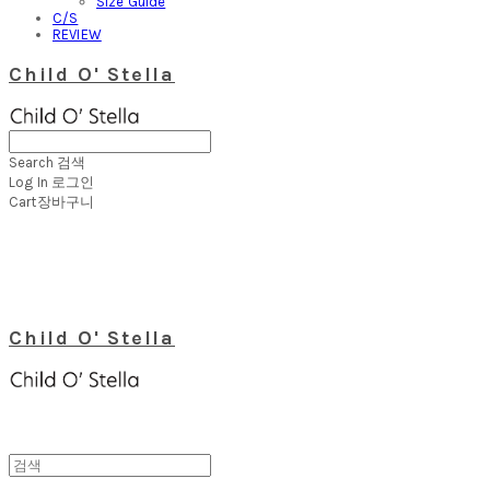
Size Guide
C/S
REVIEW
Child O' Stella
Search
검색
Log In
로그인
Cart
장바구니
Child O' Stella