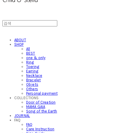
ABOUT
SHOP
All
BEST
one & only
Ring
Toering
Earring
Necklace
Bracelet
Objets
Others
Personal payment
COLLECTIONS
Door of Creation
MAMA GAIA
Song of the Earth
JOURNAL
FAQ
FAQ
Care Instruction