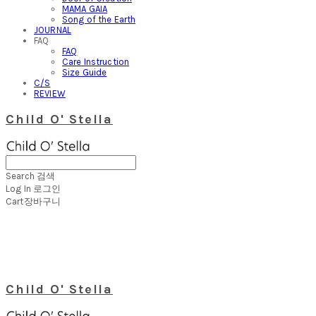
MAMA GAIA
Song of the Earth
JOURNAL
FAQ
FAQ
Care Instruction
Size Guide
C/S
REVIEW
Child O' Stella
Search
검색
Log In
로그인
Cart
장바구니
Child O' Stella